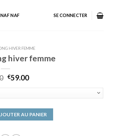
NAF NAF
SE CONNECTER
ONG HIVER FEMME
ng hiver femme
0
59.00
€
 long hiver femme
JOUTER AU PANIER