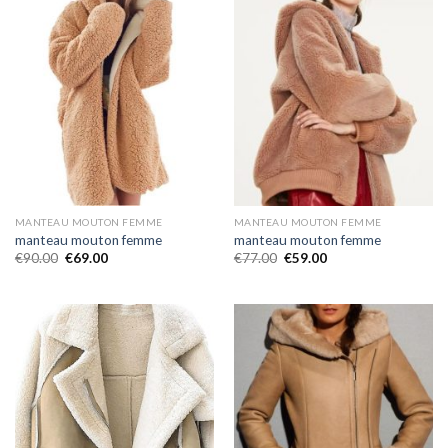
MANTEAU MOUTON FEMME
MANTEAU MOUTON FEMME
manteau mouton femme
manteau mouton femme
€
90.00
€
69.00
€
77.00
€
59.00