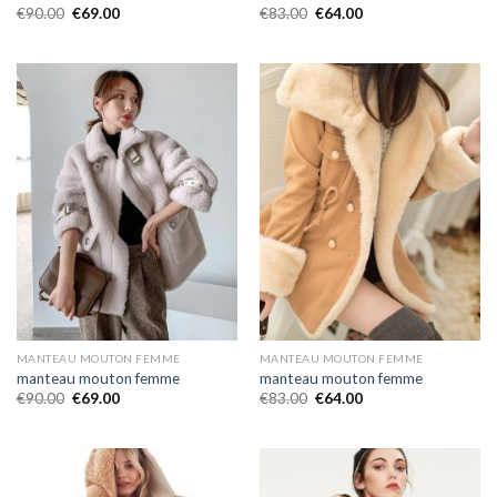
€
90.00
€
69.00
€
83.00
€
64.00
MANTEAU MOUTON FEMME
MANTEAU MOUTON FEMME
manteau mouton femme
manteau mouton femme
€
90.00
€
69.00
€
83.00
€
64.00