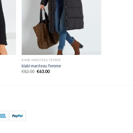
KIABI MANTEAU FEMME
kiabi manteau femme
€
82.00
€
63.00