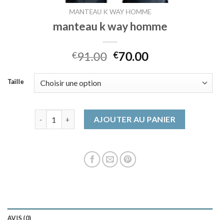
MANTEAU K WAY HOMME
manteau k way homme
91.00
70.00
€
€
Taille
quantité de manteau k way homme
AJOUTER AU PANIER
AVIS (0)