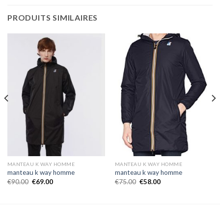
PRODUITS SIMILAIRES
MANTEAU K WAY HOMME
MANTEAU K WAY HOMME
manteau k way homme
manteau k way homme
€
90.00
€
69.00
€
75.00
€
58.00