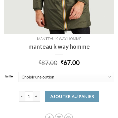
MANTEAU K WAY HOMME
manteau k way homme
87.00
67.00
€
€
Taille
quantité de manteau k way homme
AJOUTER AU PANIER