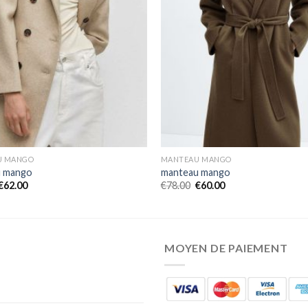
U MANGO
MANTEAU MANGO
u mango
manteau mango
€
62.00
€
78.00
€
60.00
MOYEN DE PAIEMENT