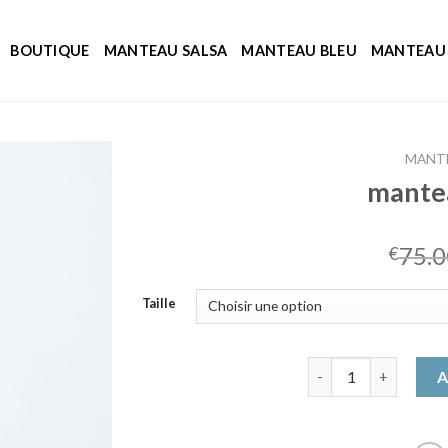
BOUTIQUE
MANTEAU SALSA
MANTEAU BLEU
MANTEAU 
MANT
mante
75.0
€
Taille
quantité de mantea
A