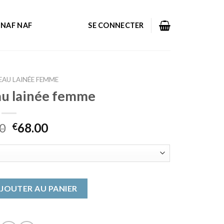
NAF NAF
SE CONNECTER
AU LAINÉE FEMME
u lainée femme
0
68.00
€
u peau lainée femme
JOUTER AU PANIER