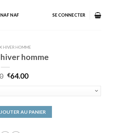
NAF NAF
SE CONNECTER
X HIVER HOMME
 hiver homme
0
64.00
€
ux hiver homme
JOUTER AU PANIER