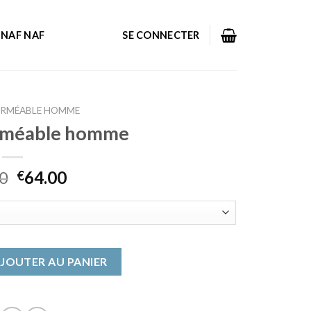
NAF NAF
SE CONNECTER
ERMÉABLE HOMME
rméable homme
0
64.00
€
imperméable homme
JOUTER AU PANIER