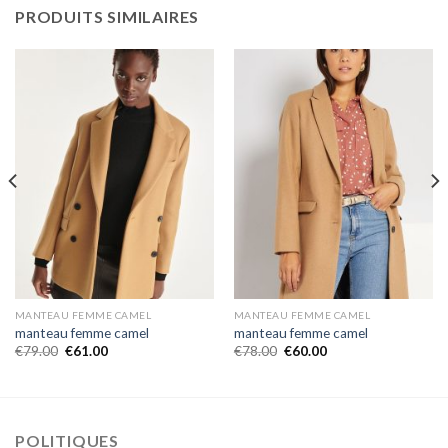
PRODUITS SIMILAIRES
MANTEAU FEMME CAMEL
MANTEAU FEMME CAMEL
manteau femme camel
manteau femme camel
€
79.00
€
61.00
€
78.00
€
60.00
POLITIQUES