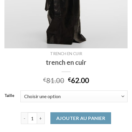
TRENCH EN CUIR
trench en cuir
81.00
62.00
€
€
Taille
quantité de trench en cuir
AJOUTER AU PANIER